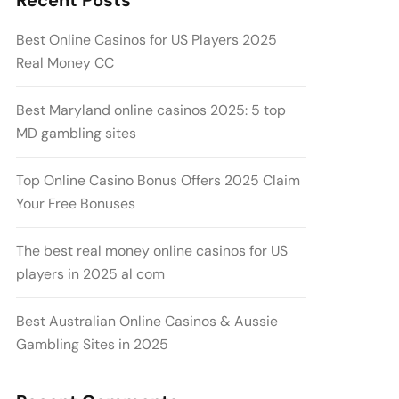
Recent Posts
Best Online Casinos for US Players 2025
Real Money CC
Best Maryland online casinos 2025: 5 top
MD gambling sites
Top Online Casino Bonus Offers 2025 Claim
Your Free Bonuses
The best real money online casinos for US
players in 2025 al com
Best Australian Online Casinos & Aussie
Gambling Sites in 2025