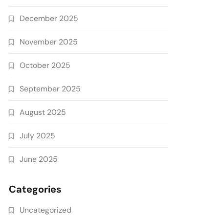
December 2025
November 2025
October 2025
September 2025
August 2025
July 2025
June 2025
Categories
Uncategorized