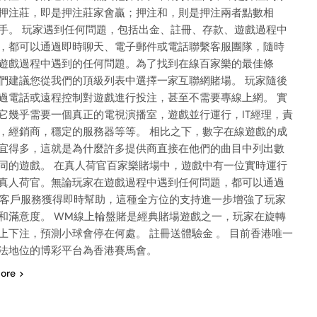
押注莊，即是押注莊家會贏；押注和，則是押注兩者點數相
手。 玩家遇到任何問題，包括出金、註冊、存款、遊戲過程中
，都可以通過即時聊天、電子郵件或電話聯繫客服團隊，隨時
遊戲過程中遇到的任何問題。為了找到在線百家樂的最佳條
們建議您從我們的頂級列表中選擇一家互聯網賭場。 玩家隨後
過電話或遠程控制對遊戲進行投注，甚至不需要專線上網。 實
它幾乎需要一個真正的電視演播室，遊戲並行運行，IT經理，責
，經銷商，穩定的服務器等等。 相比之下，數字在線遊戲的成
宜得多，這就是為什麼許多提供商直接在他們的曲目中列出數
同的遊戲。 在真人荷官百家樂賭場中，遊戲中有一位實時運行
真人荷官。無論玩家在遊戲過程中遇到任何問題，都可以通過
7的客戶服務獲得即時幫助，這種全方位的支持進一步增強了玩家
和滿意度​。 WM線上輪盤賭是經典賭場遊戲之一，玩家在旋轉
上下注，預測小球會停在何處。 註冊送體驗金 。 目前香港唯一
法地位的博彩平台為香港賽馬會。
ore