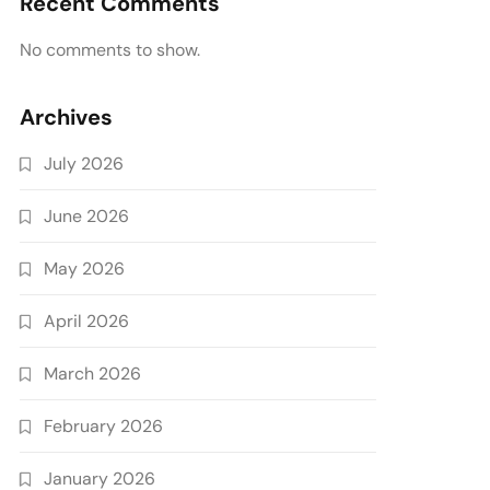
Recent Comments
No comments to show.
Archives
July 2026
June 2026
May 2026
April 2026
March 2026
February 2026
January 2026