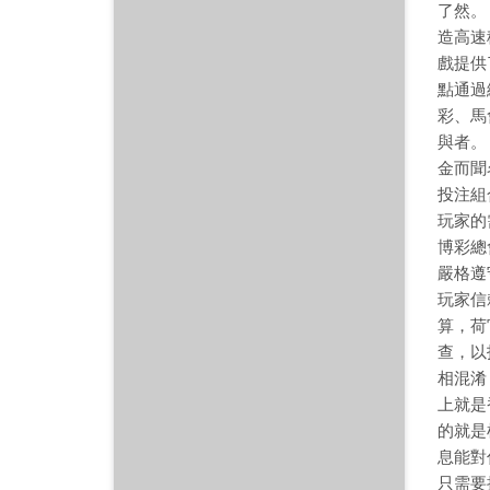
了然。
造高速
戲提供
點通過
彩、馬
與者。
金而聞
投注組
玩家的
博彩總
嚴格遵
玩家信
算，荷
查，以
相混淆
上就是
的就是
息能對
只需要