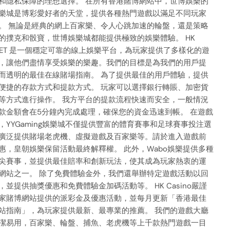
和隱私保障的理想選擇。 在所有香港賭博網站中，世博娛樂的
樂城是博彩愛好者的天堂，提供各種熱門遊戲以滿足不同玩家
。 無論是經典的網上百家樂、令人心跳加速的輪盤，還是策略
的撲克和骰寶，世博娛樂城都能提供極致的娛樂體驗。 HK
8BET 是一個穩定可靠的線上娛樂平台，為玩家提供了多樣化的遊
，讓他們盡情享受娛樂的樂趣。我們的目標是為我們的用戶提
而透明的最佳在線賭場指南。 為了提供最佳的用戶體驗，提供
便捷的存款方式和提款方式。 玩家可以選擇銀行轉賬、加密貨
等方式進行操作。 我方平台的提款流程快速而安全，一般情況
款金額會在5分鐘內完成處理，確保您的資金迅速到帳。 在遊戲
，YYGaming娛樂城不僅提供豐富的體育賽事和足球賽事投注選
廣泛提供賭場老虎機、虛擬遊戲及百家樂等。請於進入遊戲前
惠，皇朝娛樂保留活動最終解釋權。 此外，Wabo娛樂提供多種
尖賽事，並提供最佳賠率和創新玩法，使其成為玩家熱衷的運
網站之一。 除了免費體驗金外，我們還舉辦特定遊戲活動以回
，並提供抽獎優惠和免費體驗金加碼活動等。 HK Casino嚴謹
家賭博網站提供的派彩金及優惠活動，並每月更新「香港最佳
站指南」，為玩家提供最新、最專業的推薦。 我們的遊戲大廳
潔易用，百家樂、輪盤、捕魚、老虎機等上千款熱門遊戲一目