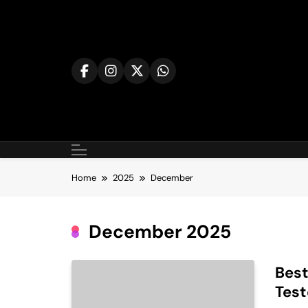
Skip
to
content
Home
2025
December
December 2025
Best
Test