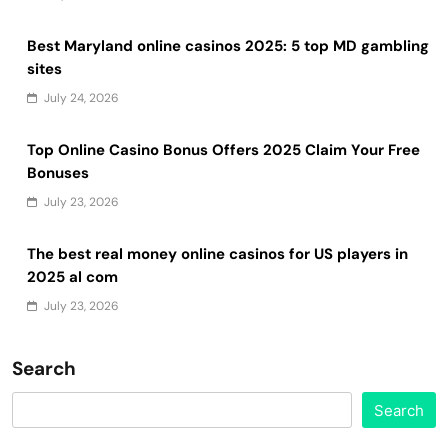
Best Maryland online casinos 2025: 5 top MD gambling
sites
July 24, 2026
Top Online Casino Bonus Offers 2025 Claim Your Free
Bonuses
July 23, 2026
The best real money online casinos for US players in
2025 al com
July 23, 2026
Search
Search