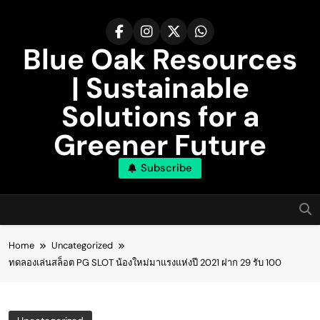
Skip
to
content
Blue Oak Resources
| Sustainable
Solutions for a
Greener Future
Subscribe
Home
Uncategorized
ทดลองเล่นสล็อต PG SLOT น้องใหม่มาแรงแห่งปี 2021 ฝาก 29 รับ 100