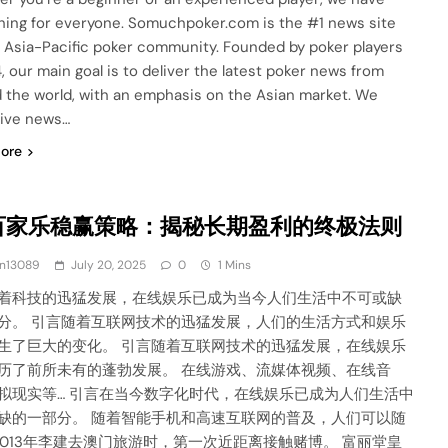
ing for everyone. Somuchpoker.com is the #1 news site
e Asia-Pacific poker community. Founded by poker players
4, our main goal is to deliver the latest poker news from
 the world, with an emphasis on the Asian market. We
live news…
ore
百家乐稳赢策略：揭秘长期盈利的终极法则
n13089
July 20, 2025
0
1 Mins
着科技的迅猛发展，在线娱乐已成为当今人们生活中不可或缺
分。 引言随着互联网技术的迅猛发展，人们的生活方式和娱乐
生了巨大的变化。 引言随着互联网技术的迅猛发展，在线娱乐
历了前所未有的蓬勃发展。 在线游戏、流媒体视频、在线音
拟现实等… 引言在当今数字化时代，在线娱乐已成为人们生活中
缺的一部分。 随着智能手机和高速互联网的普及，人们可以随
2013年李建去澳门旅游时，第一次近距离接触赌博。 富丽堂皇