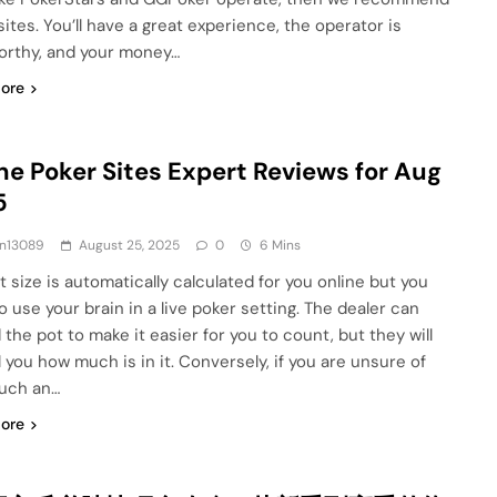
ites. You’ll have a great experience, the operator is
orthy, and your money…
ore
ne Poker Sites Expert Reviews for Aug
5
n13089
August 25, 2025
0
6 Mins
t size is automatically calculated for you online but you
o use your brain in a live poker setting. The dealer can
the pot to make it easier for you to count, but they will
l you how much is in it. Conversely, if you are unsure of
uch an…
ore