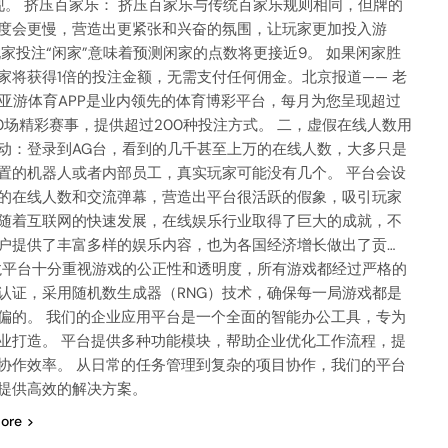
现。 挤压百家乐： 挤压百家乐与传统百家乐规则相同，但牌的
度会更慢，营造出更紧张和兴奋的氛围，让玩家更加投入游
玩家投注“闲家”意味着预测闲家的点数将更接近9。 如果闲家胜
家将获得1倍的投注金额，无需支付任何佣金。北京报道—— 老
… 亚游体育APP是业内领先的体育博彩平台，每月为您呈现超过
000场精彩赛事，提供超过200种投注方式。 二，虚假在线人数用
动‌：登录到AG台，看到的几千甚至上万的在线人数，大多只是
置的机器人或者内部员工，真实玩家可能没有几个。 平台会设
的在线人数和交流弹幕，营造出平台很活跃的假象，吸引玩家
随着互联网的快速发展，在线娱乐行业取得了巨大的成就，不
户提供了丰富多样的娱乐内容，也为各国经济增长做出了贡…
龙平台十分重视游戏的公正性和透明度，所有游戏都经过严格的
认证，采用随机数生成器（RNG）技术，确保每一局游戏都是
偏的。 我们的企业应用平台是一个全面的智能办公工具，专为
业打造。 平台提供多种功能模块，帮助企业优化工作流程，提
协作效率。 从日常的任务管理到复杂的项目协作，我们的平台
提供高效的解决方案。
ore