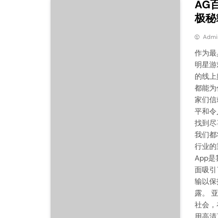
AG
极秘
Admi
作为最
明星游
的线上
都能为
家们信
平和令
找到尽
我们都
行业的
App
面吸引
输以保
露。 
社会，
用高清