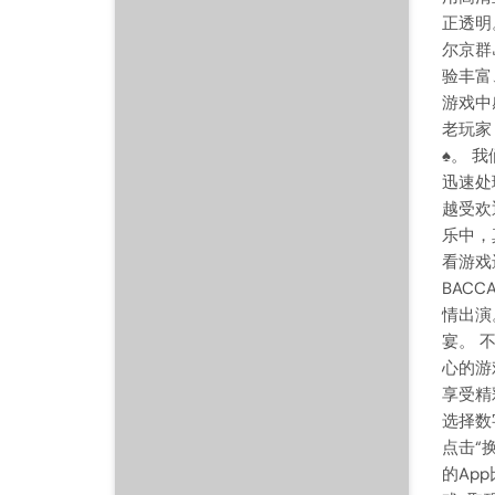
正透明
尔京群
验丰富
游戏中
老玩家
♠️。
迅速处
越受欢
乐中，
看游戏
BAC
情出演
宴。 
心的游
享受精
选择数
点击“
的Ap