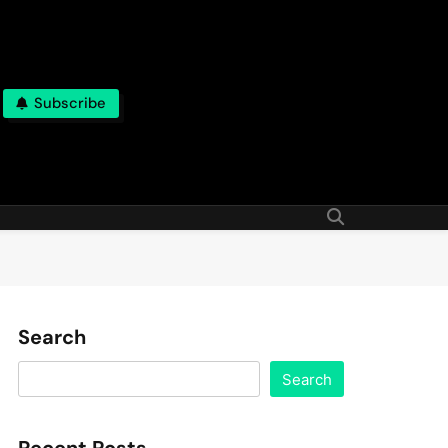
Subscribe
Search
Search