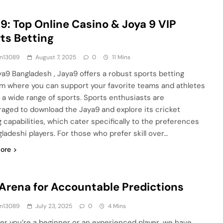
9: Top Online Casino & Joya 9 VIP
ts Betting
n13089
August 7, 2025
0
11 Mins
ya9 Bangladesh , Jaya9 offers a robust sports betting
rm where you can support your favorite teams and athletes
 a wide range of sports. Sports enthusiasts are
aged to download the Jaya9 and explore its cricket
g capabilities, which cater specifically to the preferences
gladeshi players. For those who prefer skill over…
ore
Arena for Accountable Predictions
n13089
July 23, 2025
0
4 Mins
r you’re a beginner or an experienced player, we have