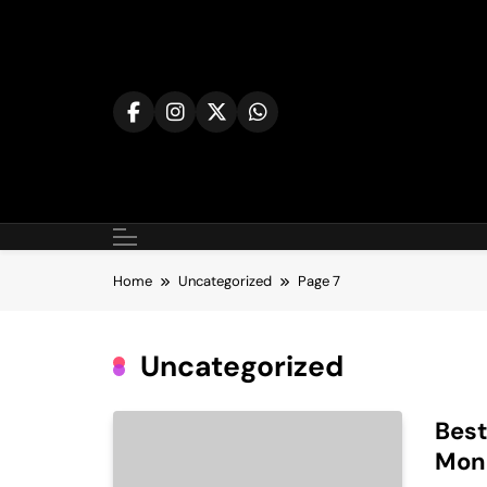
Skip
to
content
Home
Uncategorized
Page 7
Uncategorized
Best
Mon